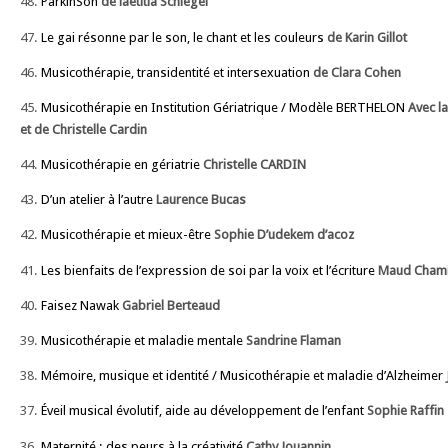
48.
ParkinSon
de laetitia Schlegel
47.
Le gai résonne par le son, le chant et les couleurs
de Karin Gillot
46.
Musicothérapie, transidentité et intersexuation
de Clara Cohen
45.
Musicothérapie en Institution Gériatrique / Modèle BERTHELON
Avec l
et de Christelle Cardin
44.
Musicothérapie en gériatrie
Christelle CARDIN
43.
D’un atelier à l’autre
Laurence Bucas
42.
Musicothérapie et mieux-être
Sophie D’udekem d’acoz
41.
Les bienfaits de l’expression de soi par la voix et l’écriture
Maud Cham
40.
Faisez Nawak
Gabriel Berteaud
39.
Musicothérapie et maladie mentale
Sandrine Flaman
38.
Mémoire, musique et identité / Musicothérapie et maladie d’Alzheimer
37.
Éveil musical évolutif, aide au développement de l’enfant
Sophie Raffin
36.
Maternité : des peurs à la créativité
Cathy Jouannin