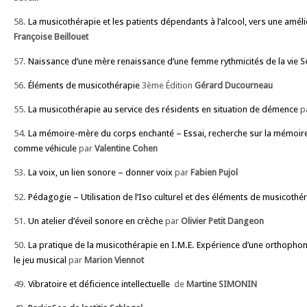
58.
La musicothérapie et les patients dépendants à l’alcool, vers une amélio
Françoise Beillouet
57.
Naissance d’une mère renaissance d’une femme rythmicités de la vie
S
56.
Éléments de musicothérapie
3ème Édition
Gérard Ducourneau
55.
La musicothérapie au service des résidents en situation de démence
pa
54.
La mémoire-mère du corps enchanté – Essai, recherche sur la mémoire 
comme véhicule
par
Valentine Cohen
53.
La voix, un lien sonore – donner voix
par
Fabien Pujol
52.
Pédagogie – Utilisation de l’Iso culturel et des éléments de musicothé
51.
Un atelier d’éveil sonore en crèche
par
Olivier Petit Dangeon
50.
La pratique de la musicothérapie en I.M.E. Expérience d’une orthophoni
le jeu musical
par
Marion Viennot
49.
Vibratoire et déficience intellectuelle
de
Martine SIMONIN