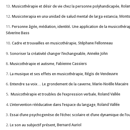
13.
Musicothérapie et désir de vie chez la personne polyhandicapée
,
Rolan
12.
Musicoterapia en una unidad de salud mental de larga estancia
,
Montse
11.
Personne âgée, médiation, identité. Une application de la musicothéra
Séverine Bass
10.
Cadre et trouvailles en musicothérapie
,
Stéphane Fellonneau
9.
Sonoriser la créativité changer l’inchangeable
,
Anneke John
8.
Musicothérapie et autisme
,
Fabienne Cassiers
7.
La musique et ses effets en musicothérapie
,
Régis de Vendeuvre
6.
Entendre sa voix… Le grondement de la caverne
,
Marie-Noëlle Macaire
5.
Musicothérapie et troubles de l’expression verbale
,
Roland Vallée
4.
L’intervention rééducative dans l’espace du langage
,
Roland Vallée
3.
Essai d’une psychogenèse de l’échec scolaire et d’une dynamique de l’o
2.
Le son au subjectif présent,
Bernard Auriol