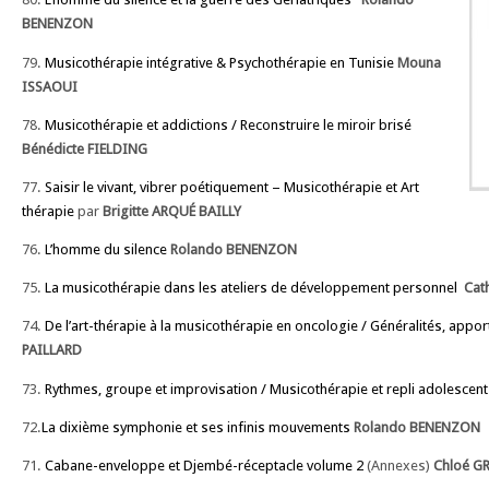
BENENZON
79.
Musicothérapie intégrative & Psychothérapie en Tunisie
Mouna
ISSAOUI
78.
Musicothérapie et addictions / Reconstruire le miroir brisé
Bénédicte FIELDING
77.
Saisir le vivant, vibrer poétiquement – Musicothérapie et Art
thérapie
par
Brigitte ARQUÉ BAILLY
76.
L’homme du silence
Rolando BENENZON
75.
La musicothérapie dans les ateliers de développement personnel
Cat
74.
De l’art-thérapie à la musicothérapie en oncologie / Généralités, appor
PAILLARD
73.
Rythmes, groupe et improvisation / Musicothérapie et repli adolescent
72.
La dixième symphonie et ses infinis mouvements
Rolando BENENZON
71.
Cabane-enveloppe et Djembé-réceptacle volume 2
(Annexes)
Chloé G