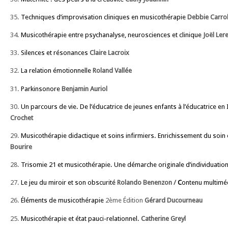
35.
Techniques d’improvisation cliniques en musicothérapie
Debbie Carroll
34.
Musicothérapie entre psychanalyse, neurosciences et clinique
Joël Lere
33.
Silences et résonances
Claire Lacroix
32.
La relation émotionnelle
Roland Vallée
31.
Parkinsonore
Benjamin Auriol
30.
Un parcours de vie. De l’éducatrice de jeunes enfants à l’éducatrice en
Crochet
29.
Musicothérapie didactique et soins infirmiers. Enrichissement du soin e
Bourire
28.
Trisomie 21 et musicothérapie. Une démarche originale d’individuatio
27.
Le jeu du miroir et son obscurité
Rolando Benenzon /
C
ontenu multimé
26.
Éléments de musicothérapie
2ème Édition
Gérard Ducourneau
25.
Musicothérapie et état pauci-relationnel.
Catherine Greyl