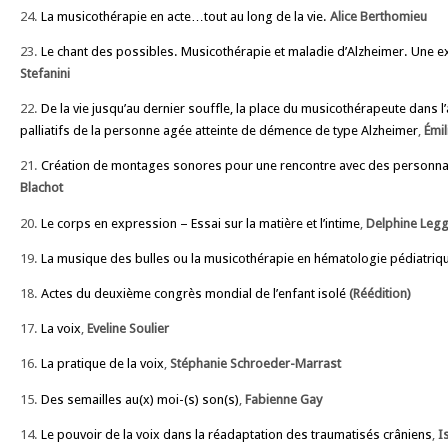
24.
La musicothérapie en acte…tout au long de la vie.
Alice Berthomieu
23.
Le chant des possibles. Musicothérapie et maladie d’Alzheimer. Une 
Stefanini
22.
De la vie jusqu’au dernier souffle, la place du musicothérapeute dan
palliatifs de la personne agée atteinte de démence de type Alzheimer
,
Émi
21.
Création de montages sonores pour une rencontre avec des personnali
Blachot
20.
Le corps en expression – Essai sur la matière et l’intime
,
Delphine Legg
19.
La musique des bulles ou la musicothérapie en hématologie pédiatriq
18.
Actes du deuxième congrès mondial de l’enfant isolé
(Réédition)
17.
La voix
,
Eveline Soulier
16.
La pratique de la voix
,
Stéphanie Schroeder-Marrast
15.
Des semailles au(x) moi-(s) son(s)
,
Fabienne Gay
14.
Le pouvoir de la voix dans la réadaptation des traumatisés crâniens
,
Is