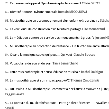
70.
Cabane-enveloppe et Djembé-réceptacle volume 1
Chloé GRIOT
69.
Identité Sonore Environnementale
Romain MICOULEAU
68.
Musicothérapie en accompagnement d’un enfant eXtraordinaire
Stéph
67.
La voix, outil de construction d’un territoire partagé
Lise Monneraud
66.
La médiation sonore au service des mouvements régressifs
Justine N
65.
Musicothérapie en protection de l’enfance – Un fil d’Ariane entre attac
64.
Quand la musique sauve qui peut… Qui veut
Claudie Boucau
63.
Vocabulaire du son et du soin
Tania Lemarchand
62.
Entre musicothérapie et neuro-éducation musicale
Rachel Dalbigot
61.
La musicothérapie et son impact post-AVC
Thomas Zmudzinski
60.
Du Droit à la Musicothérapie : comment aider l’autre à trouver sa juste
Peggy Hérald
59.
La posture du musicothérapeute – Partage d’expériences – Travailler ave
Savelli