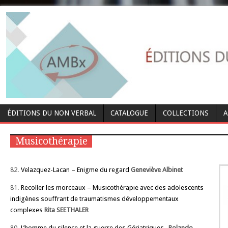
ÉDITIONS DU NON VERBAL
CATALOGUE
COLLECTIONS
A
Musicothérapie
82.
Velazquez-Lacan – Enigme du regard
Geneviève Albinet
81.
Recoller les morceaux – Musicothérapie avec des adolescents
indigènes souffrant de traumatismes développementaux
complexes
Rita SEETHALER
80.
L’homme du silence et la guerre des Gériatriques
Rolando