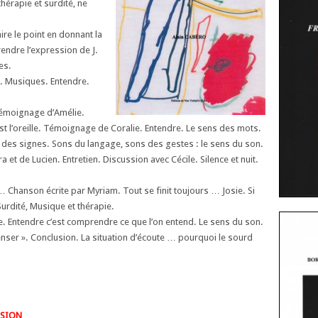
hérapie et surdité, ne
ire le point en donnant la
endre l’expression de J.
es.
. Musiques. Entendre.
Témoignage d’Amélie.
t l’oreille. Témoignage de Coralie. Entendre. Le sens des mots.
 des signes. Sons du langage, sons des gestes : le sens du son.
t de Lucien. Entretien. Discussion avec Cécile. Silence et nuit.
e … Chanson écrite par Myriam. Tout se finit toujours … Josie. Si
rdité, Musique et thérapie.
e. Entendre c’est comprendre ce que l’on entend. Le sens du son.
nser ». Conclusion. La situation d’écoute … pourquoi le sourd
SSION