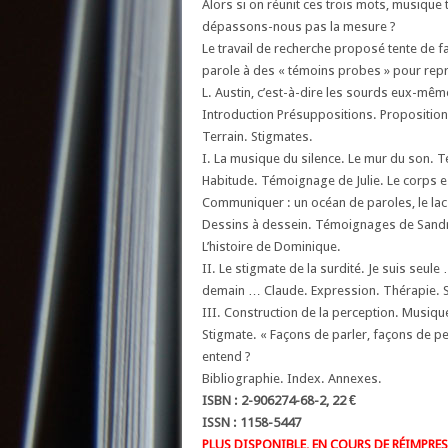
Alors si on réunit ces trois mots, musique t
dépassons-nous pas la mesure ?
Le travail de recherche proposé tente de fa
parole à des « témoins probes » pour repr
L. Austin, c’est-à-dire les sourds eux-mêm
Introduction Présuppositions. Proposition
Terrain. Stigmates.
I. La musique du silence. Le mur du son. 
Habitude. Témoignage de Julie. Le corps es
Communiquer : un océan de paroles, le lac
Dessins à dessein. Témoignages de Sandra e
L’histoire de Dominique.
II. Le stigmate de la surdité. Je suis seul
demain … Claude. Expression. Thérapie. Su
III. Construction de la perception. Musiqu
Stigmate. « Façons de parler, façons de pe
entend ?
Bibliographie. Index. Annexes.
ISBN : 2-906274-68-2, 22 €
ISSN : 1158-5447
PLUS DISPONIBLE, EN COURS DE RÉIMPRE