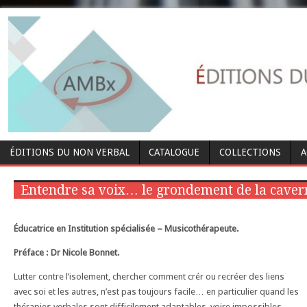
ÉDITIONS DU NON VERBAL
CATALOGUE
COLLECTIONS
A
Entendre sa voix… le grondement de la caver
Éducatrice en Institution spécialisée – Musicothérapeute.
Préface : Dr Nicole Bonnet.
Lutter contre l’isolement, chercher comment crér ou recréer des liens
avec soi et les autres, n’est pas toujours facile… en particulier quand les
thérapies verbales sont difficilement adaptables, voire impossibles.