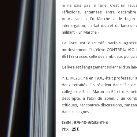
je ne sais pas le faire. C’est un recu
réflexions, entamées entre décembre
poursuivies « En Marche » de façon 
interrogation, un fait discret de lanceur d
militant « En Marche ».
Ce livre est discursif, parfois agress
modestement. Il s’élève CONTRE la VIOLE
BÊTISE crasse, celle des ambitieux politici
Ce livre est l’engagement solennel d’un lanc
P. E. MEYER, né en 1936, était professeur 
deux retraités. Ils résident dans l’Île d
collège de Saint Martin en Ré et des peti
décompte, à l’abri du soleil, …un comb
critiques, rencontres-discussions, range
dans ces lignes.
ISBN : 979-10-93532-31-8
Prix :
25 €