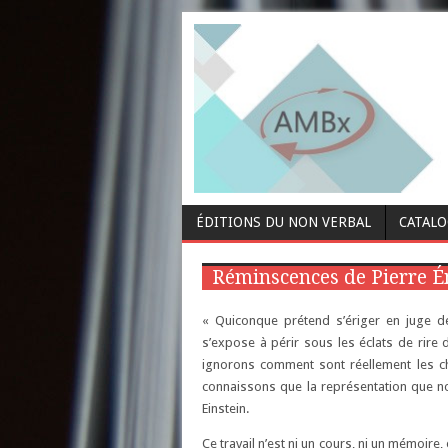
ÉDITIONS DU NON VERBAL
CATAL
Réminscences de Pierre 
« Quiconque prétend s’ériger en juge de
s’expose à périr sous les éclats de rire
ignorons comment sont réellement les c
connaissons que la représentation que no
Einstein.
Ce travail n’est ni un cours, ni un mémoir