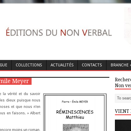
OGUE
COLLECTIONS
ACTUALITÉS
CONTACTS
BRANCHE «
Recherc
Émile Meyer
Non ve
 la vérité et du savoir
 des dieux puisque nous
hoses et que nous n’en
VIENT
us en faisons. » Albert
e, encore moins un roman,