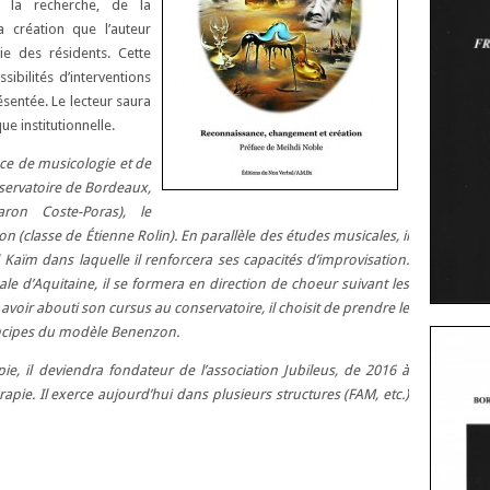
e la recherche, de la
a création que l’auteur
ie des résidents. Cette
bilités d’interventions
ésentée. Le lecteur saura
e institutionnelle.
nce de musicologie et de
nservatoire de Bordeaux,
aron Coste-Poras), le
n (classe de Étienne Rolin). En parallèle des études musicales, il
l Kaïm dans laquelle il renforcera ses capacités d’improvisation.
e d’Aquitaine, il se formera en direction de choeur suivant les
oir abouti son cursus au conservatoire, il choisit de prendre le
incipes du modèle Benenzon.
, il deviendra fondateur de l’association Jubileus, de 2016 à
pie. Il exerce aujourd’hui dans plusieurs structures (FAM, etc.)