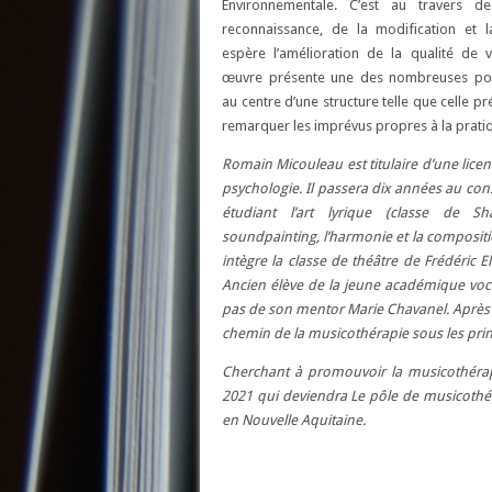
Environnementale. C’est au travers d
reconnaissance, de la modification et l
espère l’amélioration de la qualité de v
œuvre présente une des nombreuses possi
au centre d’une structure telle que celle pr
remarquer les imprévus propres à la pratiqu
Romain Micouleau est titulaire d’une lice
psychologie. Il passera dix années au co
étudiant l’art lyrique (classe de Sh
soundpainting, l’harmonie et la compositio
intègre la classe de théâtre de Frédéric E
Ancien élève de la jeune académique vocal
pas de son mentor Marie Chavanel. Après av
chemin de la musicothérapie sous les pr
Cherchant à promouvoir la musicothérapie
2021 qui deviendra Le pôle de musicothéra
en Nouvelle Aquitaine.