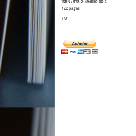
ISBN :
978-2-494850-00-2
122 pages
18€