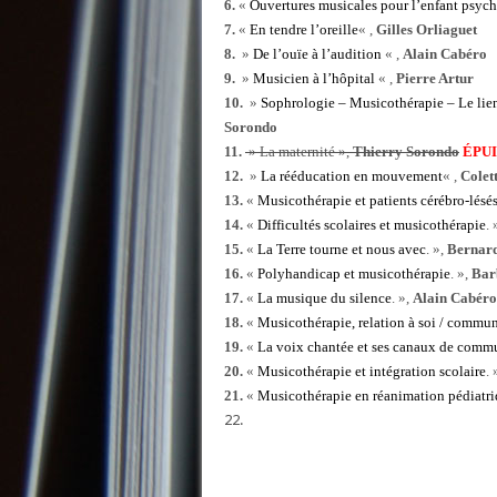
6.
«
Ouvertures musicales pour l’enfant psyc
7.
«
En tendre l’oreille
« ,
Gilles Orliaguet
8.
»
De l’ouïe à l’audition
« ,
Alain Cabéro
9.
»
Musicien à l’hôpital
« ,
Pierre Artur
10.
»
Sophrologie – Musicothérapie – Le lie
Sorondo
11.
» La maternité »,
Thierry Sorondo
ÉPU
12.
»
La rééducation en mouvement
« ,
Colet
13.
«
Musicothérapie et patients cérébro-lésé
14.
«
Difficultés scolaires et musicothérapie
. 
15.
«
La Terre tourne et nous avec
. »,
Bernard
16.
«
Polyhandicap et musicothérapie
. »,
Barb
17.
«
La musique du silence
. »,
Alain Cabéro
18.
«
Musicothérapie, relation à soi / commun
19.
«
La voix chantée et ses canaux de comm
20.
«
Musicothérapie et intégration scolaire
. 
21.
«
Musicothérapie en réanimation pédiatr
22.