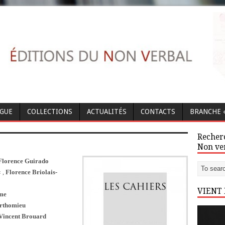
OGUE
COLLECTIONS
ACTUALITÉS
CONTACTS
BRANCHE «
Recherc
Non ve
lorence Guirado
« ,
Florence Briolais-
VIENT
me
erthomieu
Vincent Brouard