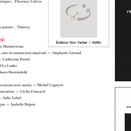
hotique
« ,
Florence Calvez
n sonore
« ,
Thierry
ISÉ
te Maïsterrena
s, une reconstruction musicale
. »,
Stéphanie Giroud
»,
Catherine Postel
 Le Ludec
ara Rosenstiehl
ications avec autrui
. »,
Michel Lapeyre
unication
. »,
Cécile Foucard
»,
Julie Gebel
ique
. »,
Isabelle Bégon