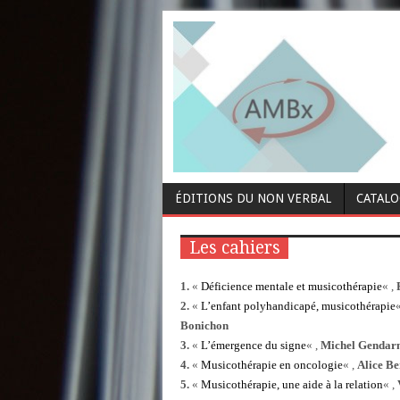
ÉDITIONS DU NON VERBAL
CATAL
Les cahiers
1.
«
Déficience mentale et musicothérapie
« ,
F
2.
«
L’enfant polyhandicapé, musicothérapie
Bonichon
3.
«
L’émergence du signe
« ,
Michel Gendar
4.
«
Musicothérapie en oncologie
« ,
Alice B
5.
«
Musicothérapie, une aide à la relation
« ,